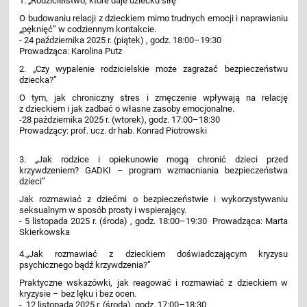
1. „Rodzicielstwo, które daje dziecku siłę”
O budowaniu relacji z dzieckiem mimo trudnych emocji i naprawianiu
„pęknięć” w codziennym kontakcie.
- 24 października 2025 r. (piątek) , godz. 18:00–19:30
Prowadząca: Karolina Putz
2. „Czy wypalenie rodzicielskie może zagrażać bezpieczeństwu
dziecka?”
O tym, jak chroniczny stres i zmęczenie wpływają na relację
z dzieckiem i jak zadbać o własne zasoby emocjonalne.
-28 października 2025 r. (wtorek), godz. 17:00–18:30
Prowadzący: prof. ucz. dr hab. Konrad Piotrowski
3. „Jak rodzice i opiekunowie mogą chronić dzieci przed
krzywdzeniem? GADKI – program wzmacniania bezpieczeństwa
dzieci”
Jak rozmawiać z dziećmi o bezpieczeństwie i wykorzystywaniu
seksualnym w sposób prosty i wspierający.
- 5 listopada 2025 r. (środa) , godz. 18:00–19:30 Prowadząca: Marta
Skierkowska
4.„Jak rozmawiać z dzieckiem doświadczającym kryzysu
psychicznego bądź krzywdzenia?”
Praktyczne wskazówki, jak reagować i rozmawiać z dzieckiem w
kryzysie – bez lęku i bez ocen.
- 12 listopada 2025 r. (środa), godz. 17:00–18:30