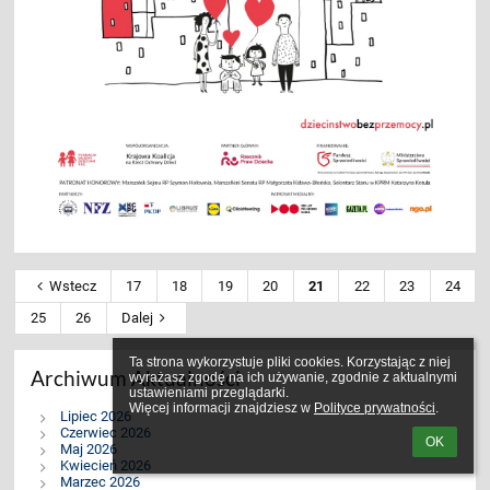
Wstecz
17
18
19
20
21
22
23
24
25
26
Dalej
Ta strona wykorzystuje pliki cookies. Korzystając z niej 
Archiwum Aktualności
wyrażasz zgodę na ich używanie, zgodnie z aktualnymi 
ustawieniami przeglądarki.

Więcej informacji znajdziesz w 
Polityce prywatności
.
Lipiec 2026
Czerwiec 2026
OK
Maj 2026
Kwiecień 2026
Marzec 2026