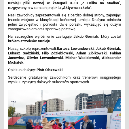
turnieju piłki nożnej w kategorii U-13 „Z Orlika na stadion”
,
rozgrywanym w ramach projektu
„Aktywna szkoła”
.
Nasi zawodnicy zaprezentowali się z bardzo dobrej strony, zajmując
trzecie miejsce
w klasyfikacji końcowej turnieju. Drużyna odniosła
jedno zwycięstwo i poniosła dwie porażki, wykazując się dużym
zaangażowaniem oraz sportową postawą.
Na szczególne wyróżnienie zasługuje
Jakub Górniak
, który został
królem strzelców turnieju
.
Naszą szkołę reprezentowali:
Bartosz Lewandowski, Jakub Górniak,
Łukasz Sadziński, Filip Zdziebłowski, Adam Ziółkowski, Fabian
Janowicz, Oliwier Lewandowski, Michał Wasielewski, Aleksander
Michałek.
Opiekun drużyny:
Piotr Olszewski
.
Serdecznie gratulujemy zawodnikom oraz trenerowi osiągniętego
wyniku i życzymy dalszych sukcesów sportowych.