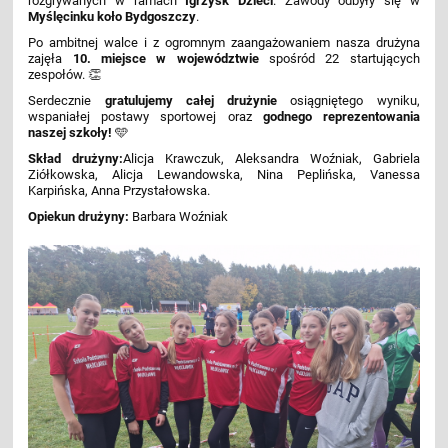
rozgrywanych w ramach
Igrzysk Dzieci
. Zawody odbyły się w
Myślęcinku koło Bydgoszczy
.
Po ambitnej walce i z ogromnym zaangażowaniem nasza drużyna
zajęła
10. miejsce w województwie
spośród 22 startujących
zespołów. 👏
Serdecznie
gratulujemy całej drużynie
osiągniętego wyniku,
wspaniałej postawy sportowej oraz
godnego reprezentowania
naszej szkoły!
🩵
Skład drużyny:
Alicja Krawczuk, Aleksandra Woźniak, Gabriela
Ziółkowska, Alicja Lewandowska, Nina Peplińska, Vanessa
Karpińska, Anna Przystałowska.
Opiekun drużyny:
Barbara Woźniak