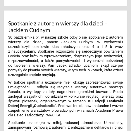
Spotkanie z autorem wierszy dla dzieci –
Jackiem Cudnym
30 października br. w naszej szkole odbyło się spotkanie z autorem
wierszy dla dzieci, panem Jackiem Cudnym. W wydarzeniu
uczestniczyli uczniowie klas młodszych oraz 4 a i 5 b wraz
z nauczycielami. Spotkanie rozpoczęło się serdecznym powitaniem
Gościa oraz krótkim wprowadzeniem, dotyczącym jego twórczości,
rozpoznawalności, a także pomysłowości i wyobraźni potrzebnej
do tworzenia wierszy. Pan Jacek zdradził uczniom, skąd czerpie
pomysły do pisania swoich wierszy, w tym tych o kotach, które dzieci
szczególnie chętnie recytują.
W trakcie spotkania uczniowie mieli okazję zaprezentować swoje
umiejętności – odbyła się recytacja wierszy autorstwa naszego
Gościa, a występy zostały nagrodzone gromkimi brawami. Poeta
zachęcił wszystkich do udziału w konkursie recytacji wierszy oraz
śpiewu piosenek, organizowanym w ramach
VII edycji Festiwalu
Dobrej Energii „Cudnolandia”
. Festiwal ten stanowi naturalne i ważne
uzupełnienie warsztatów prowadzonych w ramach Akademii Prawa
dla Dzieci i Młodzieży PARAFKA.
Spotkanie przebiegło w miłej, radosnej atmosferze. Uczestnicy,
zainspirowani rozmową z autorem, z entuzjazmem deklarowali chęć