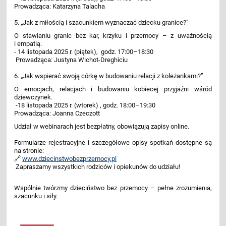
Prowadząca: Katarzyna Talacha
5. „Jak z miłością i szacunkiem wyznaczać dziecku granice?”
O stawianiu granic bez kar, krzyku i przemocy – z uważnością
i empatią.
- 14 listopada 2025 r. (piątek), godz. 17:00–18:30
Prowadząca: Justyna Wichot-Dreghiciu
6. „Jak wspierać swoją córkę w budowaniu relacji z koleżankami?”
O emocjach, relacjach i budowaniu kobiecej przyjaźni wśród
dziewczynek.
-18 listopada 2025 r. (wtorek) , godz. 18:00–19:30
Prowadząca: Joanna Czeczott
Udział w webinarach jest bezpłatny, obowiązują zapisy online.
Formularze rejestracyjne i szczegółowe opisy spotkań dostępne są
na stronie:
🔗
www.dziecinstwobezprzemocy.pl
Zapraszamy wszystkich rodziców i opiekunów do udziału!
Wspólnie twórzmy dzieciństwo bez przemocy – pełne zrozumienia,
szacunku i siły.