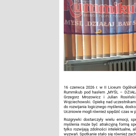
16 czerwca 2026 r. w II Liceum Ogólnok
Rummikub pod hasłem „MYŚL – DZIAŁAJ 
Grzegorz Mrozowicz i Julian Rosińsk
Wojciechowski. Opiekę nad uczestnikami
do rozwijania logicznego myślenia, dosk
Uczniowie mogli również spędzić czas w prz
Rozgrywki dostarczyły wielu emocji, spr
myślenia może być atrakcyjną formą spę
tylko rozwijają zdolności intelektualne,
wyzwań. Spotkanie stało się również zach