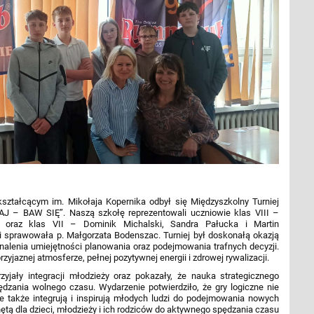
ształcącym im. Mikołaja Kopernika odbył się Międzyszkolny Turniej
– BAW SIĘ”. Naszą szkołę reprezentowali uczniowie klas VIII –
i oraz klas VII – Dominik Michalski, Sandra Pałucka i Martin
 sprawowała p. Małgorzata Bodenszac. Turniej był doskonałą okazją
onalenia umiejętności planowania oraz podejmowania trafnych decyzji.
yjaznej atmosferze, pełnej pozytywnej energii i zdrowej rywalizacji.
zyjały integracji młodzieży oraz pokazały, że nauka strategicznego
dzania wolnego czasu. Wydarzenie potwierdziło, że gry logiczne nie
 ale także integrują i inspirują młodych ludzi do podejmowania nowych
ętą dla dzieci, młodzieży i ich rodziców do aktywnego spędzania czasu