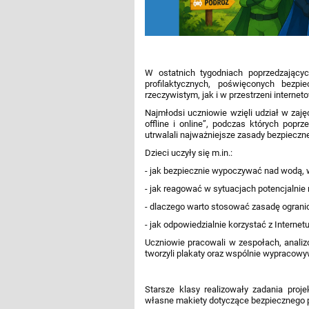
W ostatnich tygodniach poprzedzający
profilaktycznych, poświęconych bez
rzeczywistym, jak i w przestrzeni internet
Najmłodsi uczniowie wzięli udział w zaj
offline i online”, podczas których popr
utrwalali najważniejsze zasady bezpiecz
Dzieci uczyły się m.in.:
- jak bezpiecznie wypoczywać nad wodą, w
- jak reagować w sytuacjach potencjalnie
- dlaczego warto stosować zasadę ograni
- jak odpowiedzialnie korzystać z Internet
Uczniowie pracowali w zespołach, analiz
tworzyli plakaty oraz wspólnie wypracow
Starsze klasy realizowały zadania proj
własne makiety dotyczące bezpiecznego po