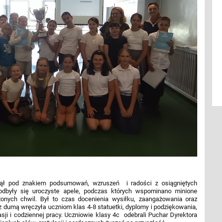
nął pod znakiem podsumowań, wzruszeń i radości z osiągniętych
dbyły się uroczyste apele, podczas których wspominano minione
zonych chwil. Był to czas docenienia wysiłku, zaangażowania oraz
z dumą wręczyła uczniom klas 4-8 statuetki, dyplomy i podziękowania,
sji i codziennej pracy. Uczniowie klasy 4c odebrali Puchar Dyrektora