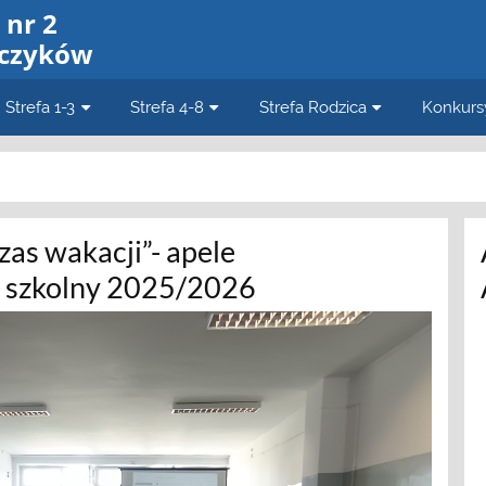
 nr 2
jczyków
Strefa 1-3
Strefa 4-8
Strefa Rodzica
Konkursy
zas wakacji”- apele
 szkolny 2025/2026