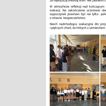
za najwyższą średnią ocen. Nie zabrakło c
W atmosferze refleksji nad kończącym 
wakacji. Na zakończenie uczniowie obej
wypoczynek powinien być nie tylko pełe
o własne bezpieczeństwo.
Niech nadchodzące wakacyjne dni przy
i pięknych chwil, do których z uśmiech